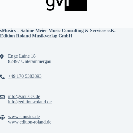
sMusics – Sabine Meier Music Consulting & Services e.K.
Edition Roland Musikverlag GmbH
Enge Laine 18
82497 Unterammergau
+49 170 5383893
info@smusics.de
info@edition-roland.de
www.smusics.de
www.edition-roland.de